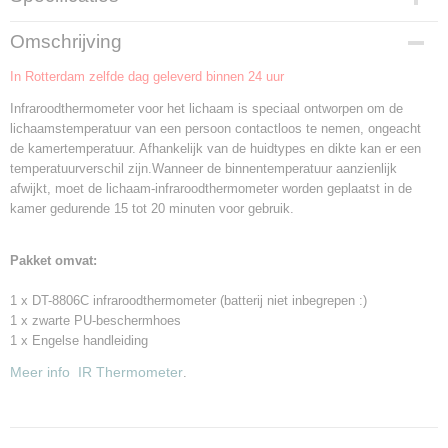
Productcode
Omschrijving
291217
In Rotterdam zelfde dag geleverd binnen 24 uur
Infraroodthermometer voor het lichaam is speciaal ontworpen om de
lichaamstemperatuur van een persoon contactloos te nemen, ongeacht
de kamertemperatuur. Afhankelijk van de huidtypes en dikte kan er een
temperatuurverschil zijn.Wanneer de binnentemperatuur aanzienlijk
afwijkt, moet de lichaam-infraroodthermometer worden geplaatst in de
kamer gedurende 15 tot 20 minuten voor gebruik.
Pakket omvat:
1 x DT-8806C infraroodthermometer (batterij niet inbegrepen :)
1 x zwarte PU-beschermhoes
1 x Engelse handleiding
Meer info IR Thermometer
.