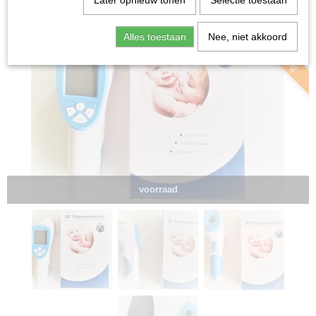
Later opnieuw tonen
Selectie toestaan
Nu 20% korting
Alles toestaan
Nee, niet akkoord
voorraad