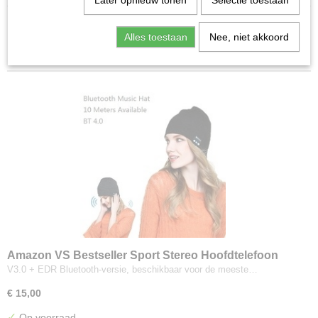
Later opnieuw tonen
Selectie toestaan
Sorteer op:
Alles toestaan
Nee, niet akkoord
Amazon VS Bestseller Sport Stereo Hoofdtelefoon
Draadloze Mic Handsfree Winter Buiten Zachte Warme
V3.0 + EDR Bluetooth-versie, beschikbaar voor de meeste…
Beanie Muziek Cap Hoed
€ 15,00
✓
Op voorraad