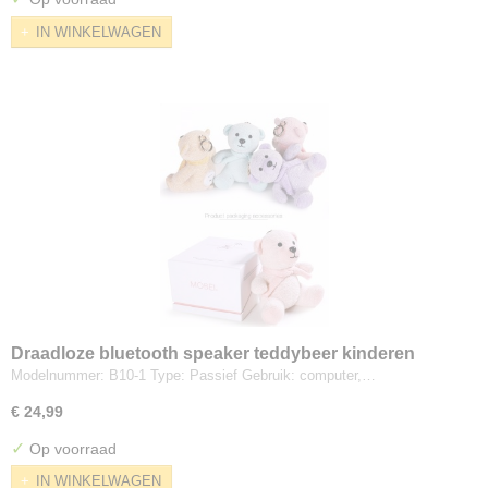
IN WINKELWAGEN
Draadloze bluetooth speaker teddybeer kinderen
verjaardagscadeau sinterklaas kerstcadeau draagbare
Modelnummer: B10-1 Type: Passief Gebruik: computer,…
outdoor luidspreker voor meisjes
€ 24,99
✓
Op voorraad
IN WINKELWAGEN