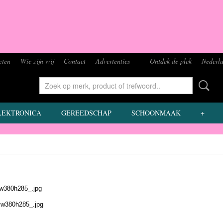
cten
Wie zijn wij
Contact
Advertenties
Ontdek de plek
Nederla
LEKTRONICA
GEREEDSCHAP
SCHOONMAAK
+