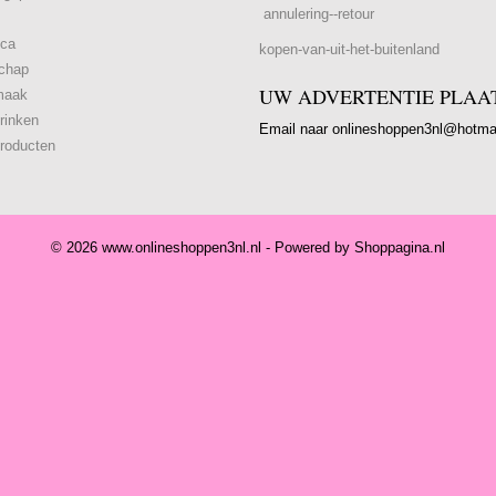
annulering--retour
ica
kopen-van-uit-het-buitenland
chap
UW ADVERTENTIE PLAA
maak
rinken
Email naar onlineshoppen3nl@hotma
roducten
© 2026 www.onlineshoppen3nl.nl - Powered by Shoppagina.nl