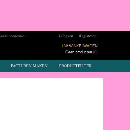
ndse economie....
Inloggen
Registreren
UW WINKELWAGEN
Geen producten
(0)
FACTUREN MAKEN
PRODUCTFILTER