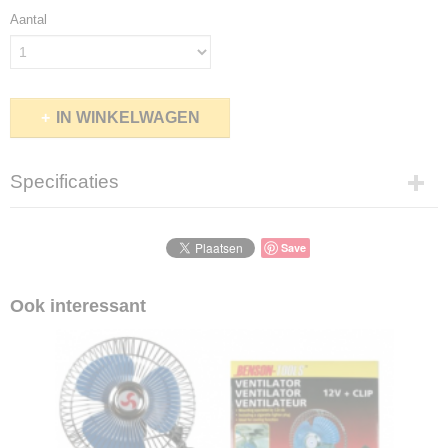
Aantal
IN WINKELWAGEN
Specificaties
Productcode
2012-72
Save
Productcode leverancier
2012-72
Ook interessant