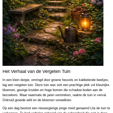
Het Verhaal van de Vergeten Tuin
In een klein dorpje, omringd door groene heuvels en kabbelende beekjes,
lag een vergeten tuin. Deze tuin was ooit een prachtige plek vol kleurrijke
bloemen, geurige kruiden en hoge bomen die schaduw boden aan de
bezoekers. Maar naarmate de jaren verstreken, raakte de tuin in verval.
Onkruid groeide wild en de bloemen verwelkten.
Op een dag besloot een nieuwsgierige jonge meid genaamd Lila de tuin te