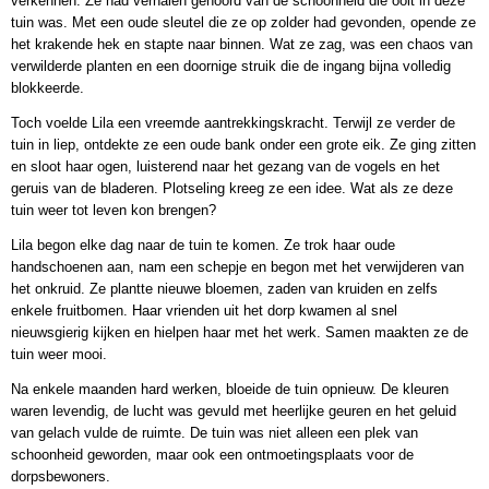
verkennen. Ze had verhalen gehoord van de schoonheid die ooit in deze
tuin was. Met een oude sleutel die ze op zolder had gevonden, opende ze
het krakende hek en stapte naar binnen. Wat ze zag, was een chaos van
verwilderde planten en een doornige struik die de ingang bijna volledig
blokkeerde.
Toch voelde Lila een vreemde aantrekkingskracht. Terwijl ze verder de
tuin in liep, ontdekte ze een oude bank onder een grote eik. Ze ging zitten
en sloot haar ogen, luisterend naar het gezang van de vogels en het
geruis van de bladeren. Plotseling kreeg ze een idee. Wat als ze deze
tuin weer tot leven kon brengen?
Lila begon elke dag naar de tuin te komen. Ze trok haar oude
handschoenen aan, nam een schepje en begon met het verwijderen van
het onkruid. Ze plantte nieuwe bloemen, zaden van kruiden en zelfs
enkele fruitbomen. Haar vrienden uit het dorp kwamen al snel
nieuwsgierig kijken en hielpen haar met het werk. Samen maakten ze de
tuin weer mooi.
Na enkele maanden hard werken, bloeide de tuin opnieuw. De kleuren
waren levendig, de lucht was gevuld met heerlijke geuren en het geluid
van gelach vulde de ruimte. De tuin was niet alleen een plek van
schoonheid geworden, maar ook een ontmoetingsplaats voor de
dorpsbewoners.