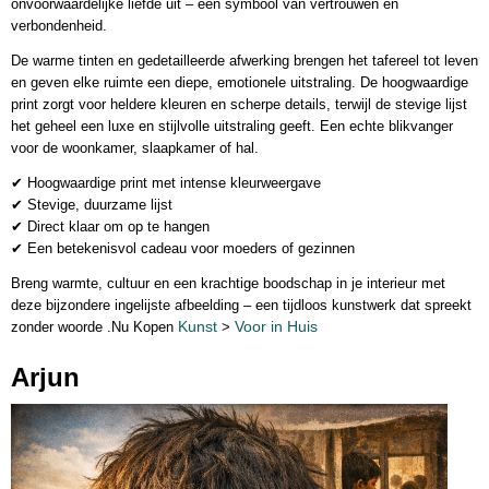
onvoorwaardelijke liefde uit – een symbool van vertrouwen en
verbondenheid.
De warme tinten en gedetailleerde afwerking brengen het tafereel tot leven
en geven elke ruimte een diepe, emotionele uitstraling. De hoogwaardige
print zorgt voor heldere kleuren en scherpe details, terwijl de stevige lijst
het geheel een luxe en stijlvolle uitstraling geeft. Een echte blikvanger
voor de woonkamer, slaapkamer of hal.
✔ Hoogwaardige print met intense kleurweergave
✔ Stevige, duurzame lijst
✔ Direct klaar om op te hangen
✔ Een betekenisvol cadeau voor moeders of gezinnen
Breng warmte, cultuur en een krachtige boodschap in je interieur met
deze bijzondere ingelijste afbeelding – een tijdloos kunstwerk dat spreekt
Kunst
Voor in Huis
zonder woorde .Nu Kopen
>
Arjun