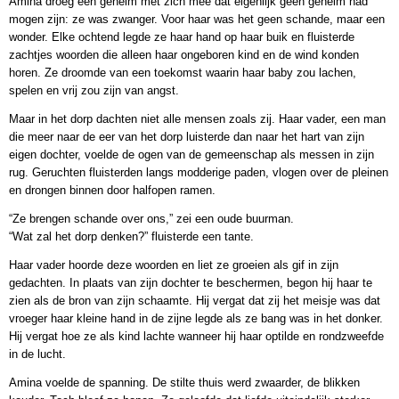
Amina droeg een geheim met zich mee dat eigenlijk geen geheim had
mogen zijn: ze was zwanger. Voor haar was het geen schande, maar een
wonder. Elke ochtend legde ze haar hand op haar buik en fluisterde
zachtjes woorden die alleen haar ongeboren kind en de wind konden
horen. Ze droomde van een toekomst waarin haar baby zou lachen,
spelen en vrij zou zijn van angst.
Maar in het dorp dachten niet alle mensen zoals zij. Haar vader, een man
die meer naar de eer van het dorp luisterde dan naar het hart van zijn
eigen dochter, voelde de ogen van de gemeenschap als messen in zijn
rug. Geruchten fluisterden langs modderige paden, vlogen over de pleinen
en drongen binnen door halfopen ramen.
“Ze brengen schande over ons,” zei een oude buurman.
“Wat zal het dorp denken?” fluisterde een tante.
Haar vader hoorde deze woorden en liet ze groeien als gif in zijn
gedachten. In plaats van zijn dochter te beschermen, begon hij haar te
zien als de bron van zijn schaamte. Hij vergat dat zij het meisje was dat
vroeger haar kleine hand in de zijne legde als ze bang was in het donker.
Hij vergat hoe ze als kind lachte wanneer hij haar optilde en rondzweefde
in de lucht.
Amina voelde de spanning. De stilte thuis werd zwaarder, de blikken