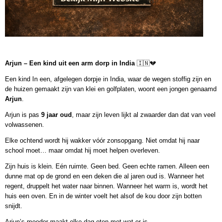
Arjun – Een kind uit een arm dorp in India
🇮🇳💔
Een kind In een, afgelegen dorpje in India, waar de wegen stoffig zijn en
de huizen gemaakt zijn van klei en golfplaten, woont een jongen genaamd
Arjun
.
Arjun is pas
9 jaar oud
, maar zijn leven lijkt al zwaarder dan dat van veel
volwassenen.
Elke ochtend wordt hij wakker vóór zonsopgang. Niet omdat hij naar
school moet… maar omdat hij moet helpen overleven.
Zijn huis is klein. Eén ruimte. Geen bed. Geen echte ramen. Alleen een
dunne mat op de grond en een deken die al jaren oud is. Wanneer het
regent, druppelt het water naar binnen. Wanneer het warm is, wordt het
huis een oven. En in de winter voelt het alsof de kou door zijn botten
snijdt.
Arjun’s moeder maakt elke dag eten met wat er is.