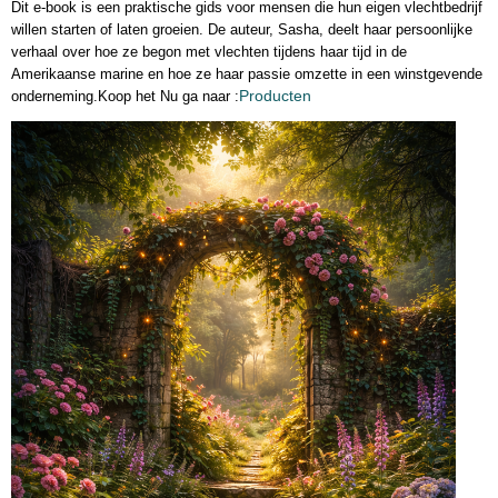
Dit e-book is een praktische gids voor mensen die hun eigen vlechtbedrijf
willen starten of laten groeien. De auteur, Sasha, deelt haar persoonlijke
verhaal over hoe ze begon met vlechten tijdens haar tijd in de
Amerikaanse marine en hoe ze haar passie omzette in een winstgevende
Producten
onderneming.Koop het Nu ga naar :