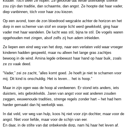
kouder. Toch bleef ze hopen. Ze geloofde dat liefde uiteindelijk sterker
zou zijn dan traditie, dan schaamte, dan angst. Ze hoopte dat haar vader,
diep vanbinnen, tóch voor haar zou kiezen.
Op een avond, toen de zon bloedrood wegzakte achter de horizon en het
dorp in een schemer van stof en oranje licht werd gewikkeld, ging haar
vader met haar wandelen. De lucht was stil, bijna te stil. De vogels waren
opgehouden met zingen, alsof zelfs zij hun adem inhielden.
Ze liepen een eind weg van het dorp, naar een verlaten veld waar vroeger
kinderen hadden gespeeld, maar nu alleen het lange gras zachtjes
bewoog in de wind. Amina legde onbewust haar hand op haar buik, zoals
ze zo vaak deed.
“Vader,” zei ze zacht, “alles komt goed. Je hoeft je niet te schamen voor
mij. Dit kind is onschuldig. Het is leven… het is hoop.”
Maar in zijn ogen was de hoop al verdwenen. Er stond iets anders, iets
duisters, iets gebrokkelds. Jaren van angst voor wat anderen zouden
zeggen, eeuwenoude tradities, strenge regels zonder hart – het had hem
harder gemaakt dan hij werkelijk was.
In dat veld, ver weg van hulp, koos hij niet voor zijn dochter, maar voor de
angst. Niet voor liefde, maar voor de schijn van eer.
En daar, in de stilte van dat onbekende dorp, nam hij haar het leven af.