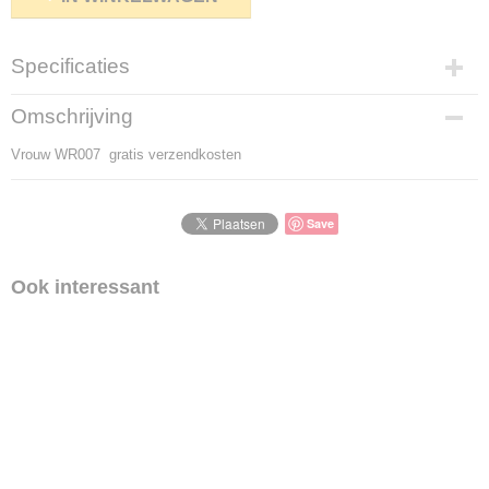
Specificaties
Productcode
Omschrijving
2012-24
Vrouw WR007 gratis verzendkosten
Productcode leverancier
2012-24
Save
Ook interessant