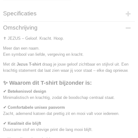
Specificaties
Productcode
Omschrijving
132026
✝️ JEZUS – Geloof. Kracht. Hoop.
Meer dan een naam.
Een symbool van liefde, vergeving en kracht.
Met dit
Jezus T-shirt
draag je jouw geloof zichtbaar en stijlvol uit. Een
krachtig statement dat laat zien waar jij voor staat – elke dag opnieuw.
✨ Waarom dit T-shirt bijzonder is:
✔ Betekenisvol design
Minimalistisch en krachtig, zodat de boodschap centraal staat.
✔ Comfortabele unisex pasvorm
Zacht, ademend katoen dat prettig zit en mooi valt voor iedereen.
✔ Kwaliteit die blijft
Duurzame stof en stevige print die lang mooi blijft.