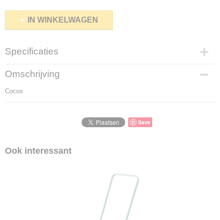
IN WINKELWAGEN
Specificaties
Productcode
Omschrijving
5002-12
Cocos
Productcode leverancier
5002-12
Save
Ook interessant