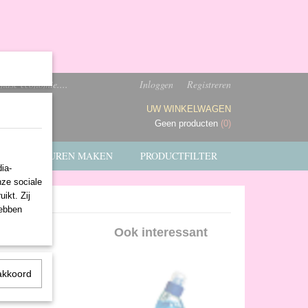
ndse economie....
Inloggen
Registreren
UW WINKELWAGEN
Geen producten
(0)
FACTUREN MAKEN
PRODUCTFILTER
ia-
nze sociale
ikt. Zij
hebben
Ook interessant
akkoord