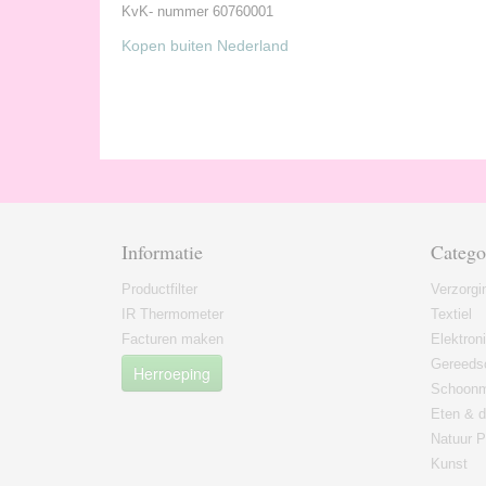
KvK- nummer 60760001
Kopen buiten Nederland
Informatie
Catego
Productfilter
Verzorgi
IR Thermometer
Textiel
Facturen maken
Elektron
Gereeds
Herroeping
Schoon
Eten & d
Natuur P
Kunst