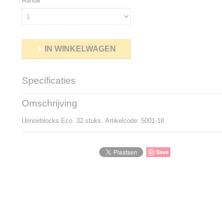
Aantal
IN WINKELWAGEN
Specificaties
Productcode
5001-18
Omschrijving
Productcode leverancier
5001-18
Urinoirblocks Eco. 32 stuks. Artikelcode: 5001-18
Save