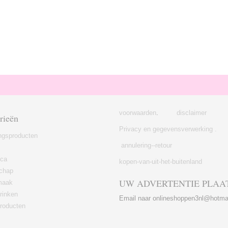
voorwaarden
.
disclaimer
rieën
Privacy en gegevensverwerking .
ngsproducten
annulering--retour
ica
kopen-van-uit-het-buitenland
chap
UW ADVERTENTIE PLAA
maak
rinken
Email naar onlineshoppen3nl@hotma
roducten