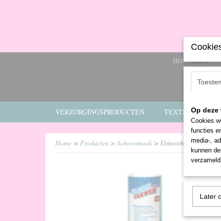
Cookies
HOME
Produ
Toeste
Op deze 
VERZORGINGSPRODUCTEN
TEXTIEL
E
Cookies wo
functies e
media-, ad
Home
>
Producten
>
Schoonmaak
> Urinoirblocks Eco
kunnen dez
verzameld 
Later 