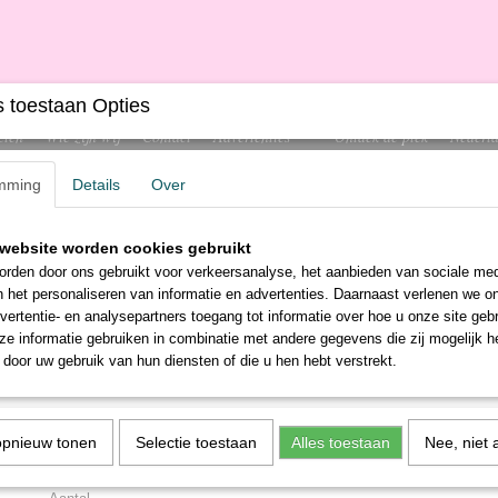
 toestaan Opties
cten
Wie zijn wij
Contact
Advertenties
Ontdek de plek
Nederla
mming
Details
Over
website worden cookies gebruikt
LEKTRONICA
GEREEDSCHAP
SCHOONMAAK
+
rden door ons gebruikt voor verkeersanalyse, het aanbieden van sociale med
n het personaliseren van informatie en advertenties. Daarnaast verlenen we o
vertentie- en analysepartners toegang tot informatie over hoe u onze site gebru
e informatie gebruiken in combinatie met andere gegevens die zij mogelijk 
door uw gebruik van hun diensten of die u hen hebt verstrekt.
Amidocid
€ 5,59
(inclusief btw 0%)
opnieuw tonen
Selectie toestaan
Alles toestaan
Nee, niet 
✘
Niet op voorraad