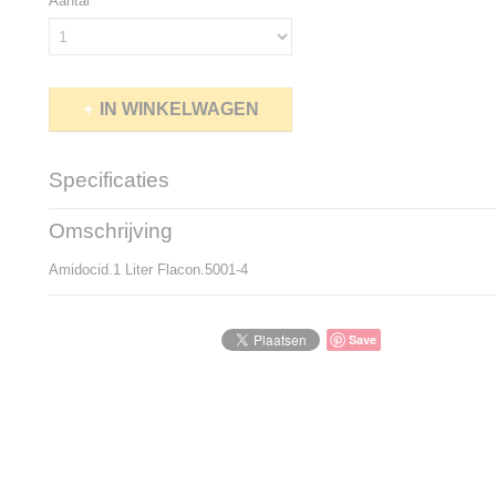
Aantal
IN WINKELWAGEN
Specificaties
Productcode
5001-4
Omschrijving
Productcode leverancier
5001-4
Netto gewicht
1,00 Kg
Amidocid.1 Liter Flacon.5001-4
Save