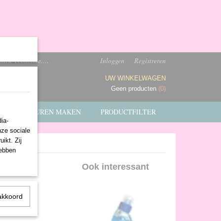
ndse economie....
Inloggen
Registreren
UW WINKELWAGEN
Geen producten
(0)
FACTUREN MAKEN
PRODUCTFILTER
ia-
nze sociale
ikt. Zij
hebben
Ook interessant
akkoord