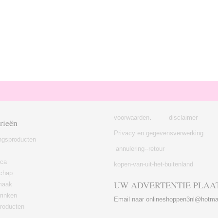
voorwaarden
.
disclaimer
rieën
Privacy en gegevensverwerking .
ngsproducten
annulering--retour
ica
kopen-van-uit-het-buitenland
chap
UW ADVERTENTIE PLAA
maak
rinken
Email naar onlineshoppen3nl@hotma
roducten