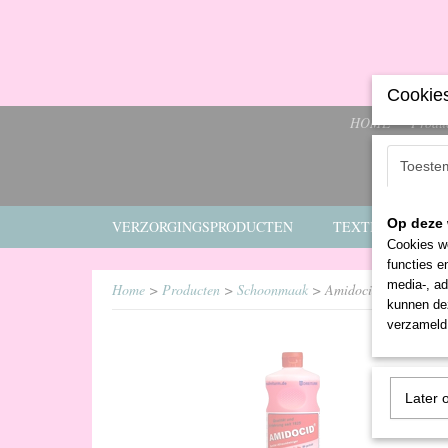
Cookies
HOME
Produ
Toeste
Op deze 
VERZORGINGSPRODUCTEN
TEXTIEL
E
Cookies wo
functies e
media-, ad
Home
>
Producten
>
Schoonmaak
> Amidocid
kunnen dez
verzameld 
Later 