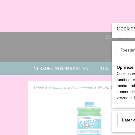
Cookies
HOME
Produ
Toeste
Op deze 
VERZORGINGSPRODUCTEN
TEXTIEL
E
Cookies wo
functies e
media-, ad
Home
>
Producten
>
Schoonmaak
> Neutra Clean
kunnen dez
verzameld 
Later 