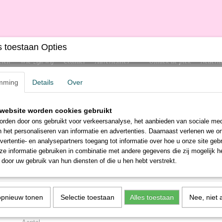
 toestaan Opties
cten
Wie zijn wij
Contact
Advertenties
Ontdek de plek
Nederla
mming
Details
Over
website worden cookies gebruikt
LEKTRONICA
GEREEDSCHAP
SCHOONMAAK
+
rden door ons gebruikt voor verkeersanalyse, het aanbieden van sociale med
n het personaliseren van informatie en advertenties. Daarnaast verlenen we o
vertentie- en analysepartners toegang tot informatie over hoe u onze site gebru
e informatie gebruiken in combinatie met andere gegevens die zij mogelijk 
door uw gebruik van hun diensten of die u hen hebt verstrekt.
Neutra Clean
€ 7,49
(inclusief btw 0%)
opnieuw tonen
Selectie toestaan
Alles toestaan
Nee, niet 
✓
Op voorraad
- Levertijd 1-5 werkdagen