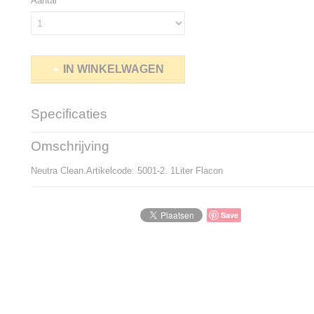
Aantal
IN WINKELWAGEN
Specificaties
Productcode
5001-2
Omschrijving
Productcode leverancier
5001-2
Netto gewicht
1,00 Kg
Neutra Clean.Artikelcode: 5001-2. 1Liter Flacon
Save