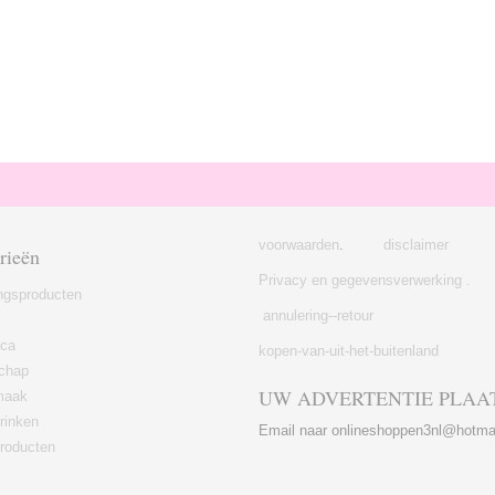
voorwaarden
.
disclaimer
rieën
Privacy en gegevensverwerking .
ngsproducten
annulering--retour
ica
kopen-van-uit-het-buitenland
chap
UW ADVERTENTIE PLAA
maak
rinken
Email naar onlineshoppen3nl@hotma
roducten