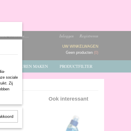
ndse economie....
Inloggen
Registreren
UW WINKELWAGEN
Geen producten
(0)
FACTUREN MAKEN
PRODUCTFILTER
ia-
nze sociale
ikt. Zij
hebben
Ook interessant
akkoord