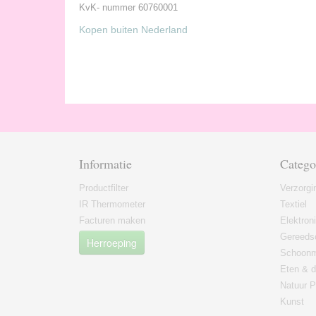
KvK- nummer 60760001
Kopen buiten Nederland
Informatie
Catego
Productfilter
Verzorgi
IR Thermometer
Textiel
Facturen maken
Elektron
Gereeds
Herroeping
Schoon
Eten & d
Natuur P
Kunst