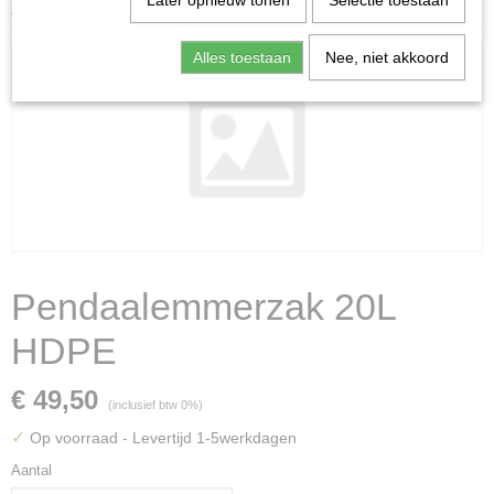
Later opnieuw tonen
Selectie toestaan
HDPE
Alles toestaan
Nee, niet akkoord
Pendaalemmerzak 20L
HDPE
€ 49,50
(inclusief btw 0%)
✓
Op voorraad
- Levertijd 1-5werkdagen
Aantal