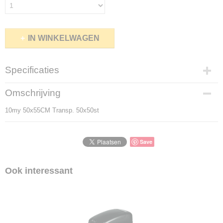
IN WINKELWAGEN
Specificaties
Productcode
Omschrijving
5004-42
10my 50x55CM Transp. 50x50st
Productcode leverancier
5004-42
Save
Ook interessant