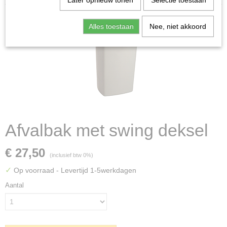
Later opnieuw tonen
Selectie toestaan
Alles toestaan
Nee, niet akkoord
Afvalbak met swing deksel
€ 27,50
(inclusief btw 0%)
✓
Op voorraad
- Levertijd 1-5werkdagen
Aantal