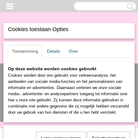
Cookies toestaan Opties
Toestemming
Details
Over
Op deze website worden cookies gebruikt
Cookies worden door ons gebruikt voor verkeersanalyse, het
aanbieden van sociale media-functies en het personaliseren van
informatie en advertenties. Daarnaast verlenen we onze sociale
media-, advertentie- en analysepartners toegang tot informatie over
hoe u onze site gebruikt. Zij kunnen deze informatie gebruiken in
combinatie met andere gegevens die zij mogelijk hebben verzameld
Inloggen
Registreren
UW WINKELWAGEN
door uw gebruik van hun diensten of die u hen hebt verstrekt.
Geen producten
(0)
Home
>
Producten
>
Schoonmaak
>
Afvalbak
> Afvalbak met swing deksel