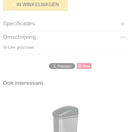
IN WINKELWAGEN
Specificaties
Productcode
Omschrijving
5004-25
50 Liter grijs/zwart
Productcode leverancier
5004-25
Save
Ook interessant