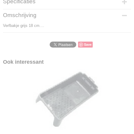
Specificaties
Productcode
Omschrijving
1002-4
Verfbakje grijs 18 cm....
Productcode leverancier
1002-4
Save
Ook interessant