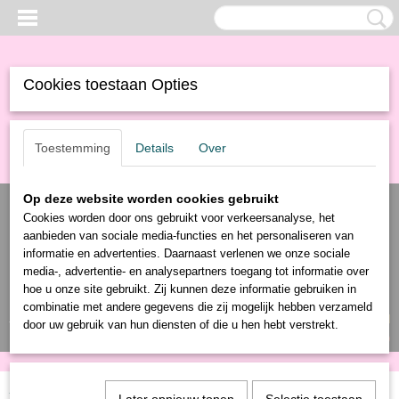
Cookies toestaan Opties
Toestemming
Details
Over
Op deze website worden cookies gebruikt
Cookies worden door ons gebruikt voor verkeersanalyse, het
aanbieden van sociale media-functies en het personaliseren van
informatie en advertenties. Daarnaast verlenen we onze sociale
media-, advertentie- en analysepartners toegang tot informatie over
hoe u onze site gebruikt. Zij kunnen deze informatie gebruiken in
combinatie met andere gegevens die zij mogelijk hebben verzameld
Inloggen
Registreren
UW WINKELWAGEN
door uw gebruik van hun diensten of die u hen hebt verstrekt.
Geen producten
(0)
Home
>
Producten
>
Gereedschap
>
Verf
>
Verfemmers
> Verfbakje grijs