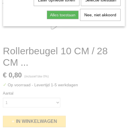
Later opnieuw tonen
Selectie toestaan
/ 28 CM ...
Alles toestaan
Nee, niet akkoord
Rollerbeugel 10 CM / 28
CM ...
€ 0,80
(inclusief btw 0%)
✓
Op voorraad
- Levertijd 1-5 werkdagen
Aantal
IN WINKELWAGEN