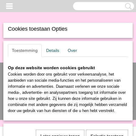
Cookies toestaan Opties
Toestemming
Details
Over
Op deze website worden cookies gebruikt
Cookies worden door ons gebruikt voor verkeersanalyse, het
aanbieden van sociale media-functies en het personaliseren van
informatie en advertenties. Daarnaast verlenen we onze sociale
media-, advertentie- en analysepartners toegang tot informatie over
hoe u onze site gebruikt. Zij kunnen deze informatie gebruiken in
combinatie met andere gegevens die zij mogelijk hebben verzameld
Inloggen
Registreren
UW WINKELWAGEN
door uw gebruik van hun diensten of die u hen hebt verstrekt.
Geen producten
(0)
Home
>
Producten
>
Gereedschap
>
Verf
>
Rollers
> Rollerbeugel 10 CM