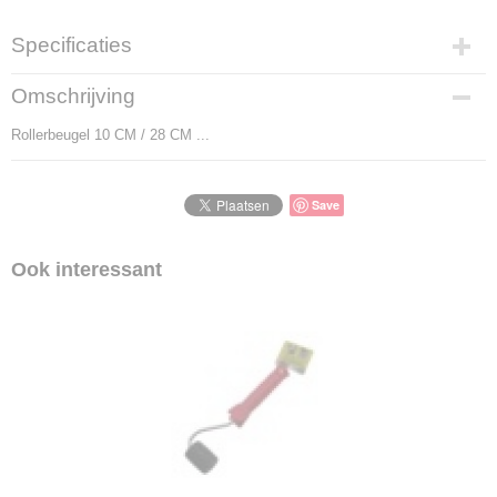
Specificaties
Productcode
Omschrijving
1003-2
Rollerbeugel 10 CM / 28 CM ...
Productcode leverancier
1003-2
Save
Ook interessant