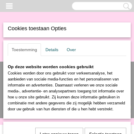
Cookies toestaan Opties
Toestemming
Details
Over
Op deze website worden cookies gebruikt
Cookies worden door ons gebruikt voor verkeersanalyse, het
aanbieden van sociale media-functies en het personaliseren van
informatie en advertenties. Daarnaast verlenen we onze sociale
media-, advertentie- en analysepartners toegang tot informatie over
hoe u onze site gebruikt. Zij kunnen deze informatie gebruiken in
combinatie met andere gegevens die zij mogelijk hebben verzameld
Inloggen
Registreren
UW WINKELWAGEN
door uw gebruik van hun diensten of die u hen hebt verstrekt.
Geen producten
(0)
Home
>
Producten
>
Gereedschap
>
Verf
>
Kwasten
> Anza Diamond