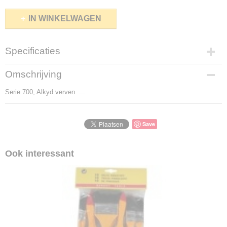
IN WINKELWAGEN
Specificaties
Productcode
Omschrijving
1001-55
Serie 700, Alkyd verven ...
Productcode leverancier
1001-55
Save
Ook interessant