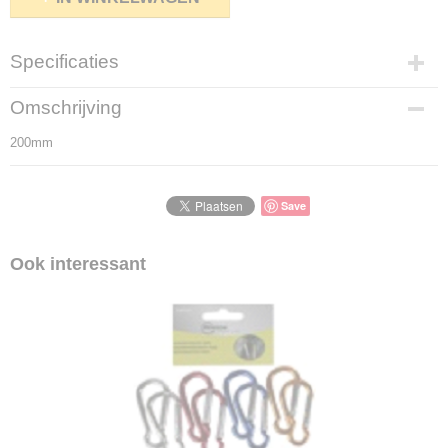
Specificaties
Productcode
Omschrijving
2018-22
200mm
Productcode leverancier
2018-22
Save
Ook interessant