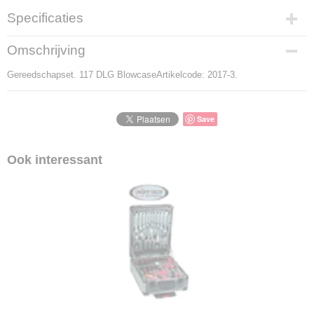
Specificaties
Productcode
Omschrijving
2017-3
Gereedschapset. 117 DLG BlowcaseArtikelcode: 2017-3.
Productcode leverancier
2017-3
Save
Ook interessant