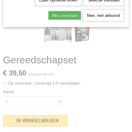
Later opnieuw tonen
Selectie toestaan
Alles toestaan
Nee, niet akkoord
Gereedschapset
€ 39,50
(inclusief btw 0%)
✓
Op voorraad
- Levertijd 1-5 werkdagen
Aantal
IN WINKELWAGEN