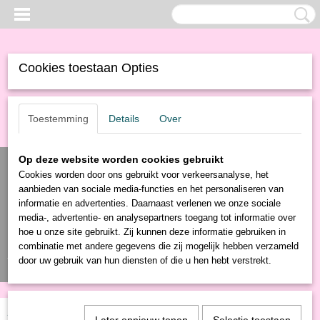
Cookies toestaan Opties
Toestemming
Details
Over
Op deze website worden cookies gebruikt
Cookies worden door ons gebruikt voor verkeersanalyse, het
aanbieden van sociale media-functies en het personaliseren van
informatie en advertenties. Daarnaast verlenen we onze sociale
media-, advertentie- en analysepartners toegang tot informatie over
hoe u onze site gebruikt. Zij kunnen deze informatie gebruiken in
combinatie met andere gegevens die zij mogelijk hebben verzameld
Inloggen
Registreren
UW WINKELWAGEN
door uw gebruik van hun diensten of die u hen hebt verstrekt.
Geen producten
(0)
Home
>
Producten
>
Eten & drinken
>
Food
> Cola blik