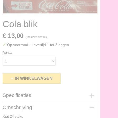
Cola blik
€ 13,00
(inclusief btw 0%)
✓
Op voorraad
- Levertijd 1 tot 3 dagen
Aantal
IN WINKELWAGEN
Specificaties
Productcode
Omschrijving
150423C
Krat 24 stuks