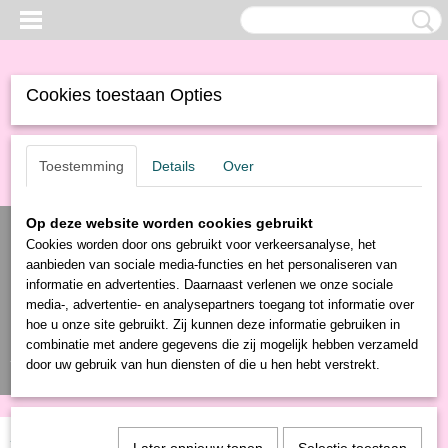
Cookies toestaan Opties
Toestemming
Details
Over
Op deze website worden cookies gebruikt
Cookies worden door ons gebruikt voor verkeersanalyse, het
aanbieden van sociale media-functies en het personaliseren van
informatie en advertenties. Daarnaast verlenen we onze sociale
media-, advertentie- en analysepartners toegang tot informatie over
hoe u onze site gebruikt. Zij kunnen deze informatie gebruiken in
combinatie met andere gegevens die zij mogelijk hebben verzameld
Inloggen
Registreren
UW WINKELWAGEN
door uw gebruik van hun diensten of die u hen hebt verstrekt.
Geen producten
(0)
Home
>
Producten
>
Elektronica
>
GSM Opladers
> Auto lader