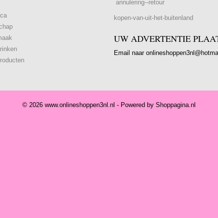
annulering--retour
ica
kopen-van-uit-het-buitenland
chap
UW ADVERTENTIE PLAA
maak
rinken
Email naar onlineshoppen3nl@hotma
roducten
© 2026 www.onlineshoppen3nl.nl - Powered by Shoppagina.nl