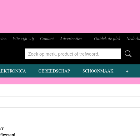
cten
Wie zijn wij
Contact
Advertenties
Ontdek de plek
Nederla
LEKTRONICA
GEREEDSCHAP
SCHOONMAAK
+
s?
r flessen
!