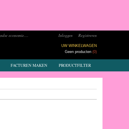
ndse economie....
Inloggen
Registreren
UW WINKELWAGEN
Geen producten
(0)
FACTUREN MAKEN
PRODUCTFILTER