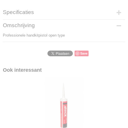
Specificaties
Productcode
Omschrijving
1005-12-1
Professionele handkitpistol open type
Productcode leverancier
1005-12
Save
Ook interessant