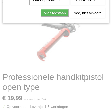
Later opnieuw tonen
Selectie toestaan
handkitpistol open type
Alles toestaan
Nee, niet akkoord
Professionele handkitpistol
open type
€ 19,99
(inclusief btw 0%)
✓
Op voorraad
- Levertijd 1-5 werkdagen