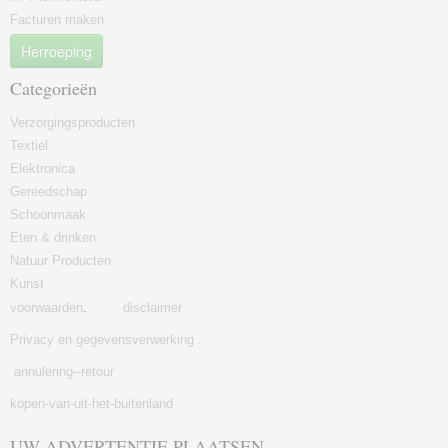
Facturen maken
Herroeping
Categorieën
Verzorgingsproducten
Textiel
Elektronica
Gereedschap
Schoonmaak
Eten & drinken
Natuur Producten
Kunst
voorwaarden
.
disclaimer
Privacy en gegevensverwerking .
annulering--retour
kopen-van-uit-het-buitenland
UW ADVERTENTIE PLAATSEN