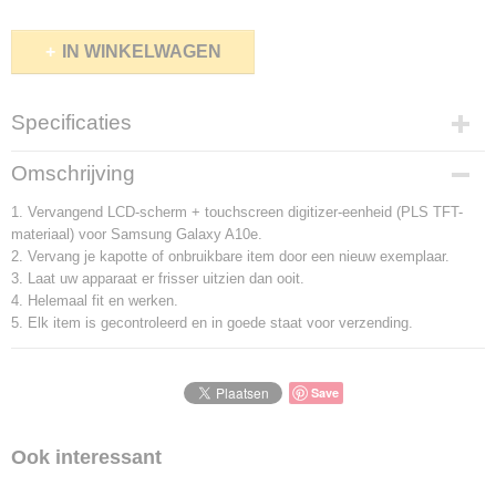
IN WINKELWAGEN
Specificaties
Productcode
Omschrijving
30723A
1. Vervangend LCD-scherm + touchscreen digitizer-eenheid (PLS TFT-
materiaal) voor Samsung Galaxy A10e.
2. Vervang je kapotte of onbruikbare item door een nieuw exemplaar.
3. Laat uw apparaat er frisser uitzien dan ooit.
4. Helemaal fit en werken.
5. Elk item is gecontroleerd en in goede staat voor verzending.
Save
Ook interessant